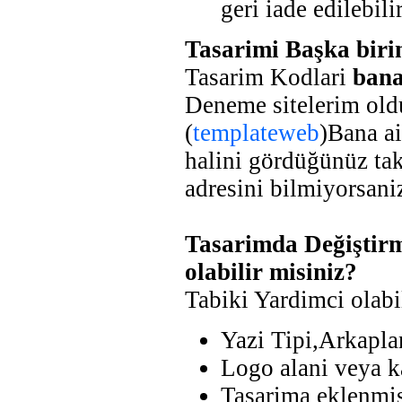
geri iade edilebilir
Tasarimi Başka bir
Tasarim Kodlari
bana
Deneme sitelerim oldu
(
templateweb
)Bana ai
halini gördüğünüz tak
adresini bilmiyorsani
Tasarimda Değiştirm
olabilir misiniz?
Tabiki Yardimci olabi
Yazi Tipi,Arkapla
Logo alani veya k
Tasarima eklenmiş