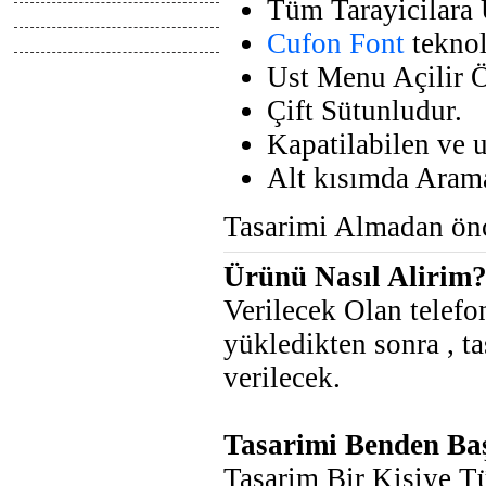
Tüm Tarayicilara
Tasarimlar
Cufon Font
teknol
Anlatimlar
Ust Menu Açilir Ö
Çift Sütunludur.
Kapatilabilen ve 
Alt kısımda Aram
Tasarimi Almadan önc
Ürünü Nasıl Alirim
Verilecek Olan telef
yükledikten sonra , ta
verilecek.
Tasarimi Benden Ba
Tasarim Bir Kişiye Tü