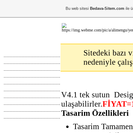
Bu web sitesi
Bedava-Sitem.com
ile ü
Ana Menu
Sitedeki bazı v
Anasayfa
nedeniyle çalı
Hakkimda
Calismalarim
Kayıt Ol
Giris Yap
Abone Ol
V4.1 tek sutun Design
Top Liste
Online İletisim
ulaşabilirler.
FİYAT=
Z.Defteri
Tasarim Özellikleri
İletisim
Tasarim Tamamen 
Blog
Webmaster