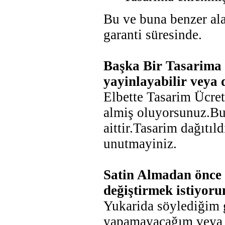
Bu ve buna benzer ala
garanti süresinde.
Başka Bir Tasarima g
yayinlayabilir veya 
Elbette Tasarim Ücreti
almiş oluyorsunuz.Bun
aittir.Tasarim dağıtıl
unutmayiniz.
Satin Almadan önce 
değiştirmek istiyor
Yukarida söylediğim g
yapamayacağım veya y