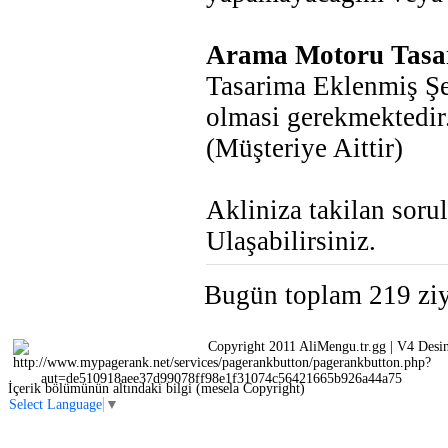
Arama Motoru Tas
Tasarima Eklenmiş Şek
olmasi gerekmektedir.
(Müşteriye Aittir)
Akliniza takilan sorul
Ulaşabilirsiniz.
Bugün toplam 219 ziya
Copyright 2011 AliMengu.tr.gg | V4 Desi
İçerik bölümünün altındaki bilgi (mesela Copyright)
Select Language
▼