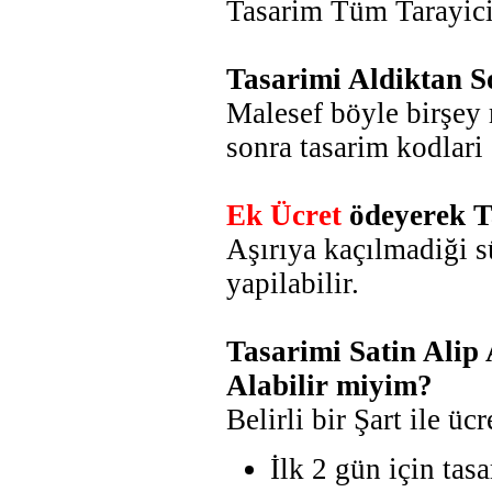
Tasarim Tüm Tarayic
Tasarimi Aldiktan S
Malesef böyle birşey
sonra tasarim kodlari 
Ek Ücret
ödeyerek T
Aşırıya kaçılmadiği s
yapilabilir.
Tasarimi Satin Alip
Alabilir miyim?
Belirli bir Şart ile ücr
İlk 2 gün için tas