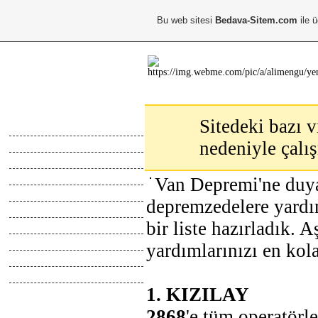
Bu web sitesi
Bedava-Sitem.com
ile ü
Ana Menu
Sitedeki bazı v
Anasayfa
nedeniyle çalı
Hakkimda
Calismalarim
Kayıt Ol
Van Depremi'ne duya
Giris Yap
depremzedelere yardım
Abone Ol
bir liste hazırladık. 
Top Liste
Online İletisim
yardımlarınızı en kola
Z.Defteri
İletisim
1. KIZILAY
Blog
Webmaster
2868
'e tüm operatörl