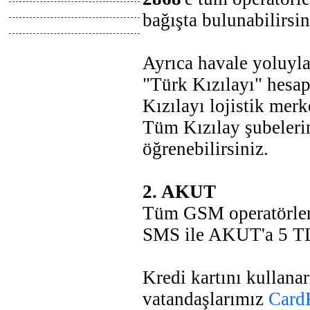
Tasarimlar
bağışta bulunabilirsin
Anlatimlar
Ayrıca havale yoluyla
"Türk Kızılayı" hesap
Kızılayı lojistik merk
Tüm Kızılay şubelerin
öğrenebilirsiniz.
2. AKUT
Tüm GSM operatörle
SMS ile AKUT'a 5 TL 
Kredi kartını kullana
vatandaşlarımız
Card