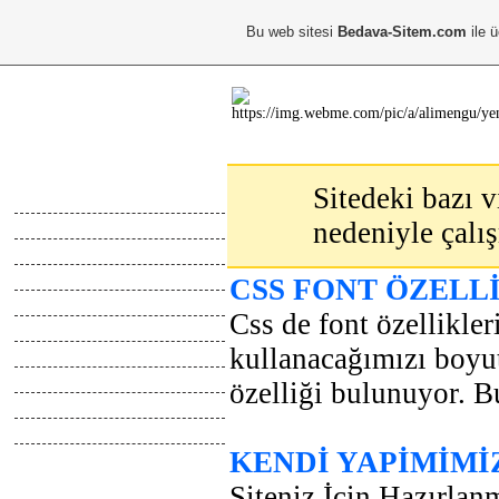
Bu web sitesi
Bedava-Sitem.com
ile ü
Ana Menu
Sitedeki bazı v
Anasayfa
nedeniyle çalı
Hakkimda
Calismalarim
Kayıt Ol
CSS FONT ÖZELL
Giris Yap
Css de font özellikle
Abone Ol
kullanacağımızı boyutu
Top Liste
Online İletisim
özelliği bulunuyor. Bu
Z.Defteri
İletisim
KENDİ YAPİMİMİ
Blog
Webmaster
Siteniz İçin Hazırla