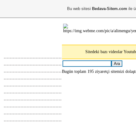
Bu web sitesi
Bedava-Sitem.com
ile ü
Ana Menu
Sitedeki bazı videolar Youtub
Anasayfa
Hakkimda
Calismalarim
Bugün toplam 195 ziyaretçi sitemizi dolaşt
Kayıt Ol
Giris Yap
Abone Ol
Top Liste
Online İletisim
Z.Defteri
İletisim
Blog
Webmaster