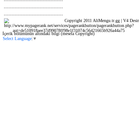
Tasarimlar
Anlatimlar
Copyright 2011 AliMengu.tr.gg | V4 Desi
İçerik bölümünün altındaki bilgi (mesela Copyright)
Select Language
▼