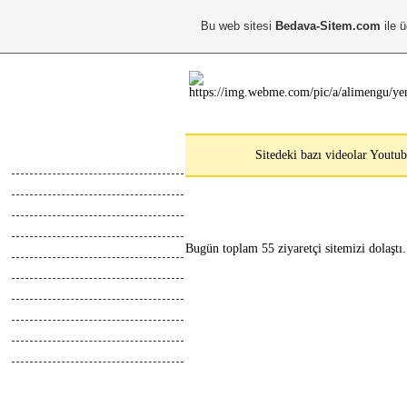
Bu web sitesi
Bedava-Sitem.com
ile ü
Ana Menu
Sitedeki bazı videolar Youtub
Anasayfa
Hakkimda
Calismalarim
Kayıt Ol
Giris Yap
Bugün toplam 55 ziyaretçi sitemizi dolaştı.
Abone Ol
Top Liste
Online İletisim
Z.Defteri
İletisim
Blog
Webmaster