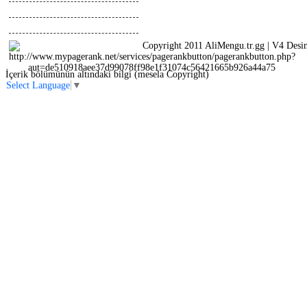
Tasarimlar
Anlatimlar
Copyright 2011 AliMengu.tr.gg | V4 Desi
İçerik bölümünün altındaki bilgi (mesela Copyright)
Select Language
▼