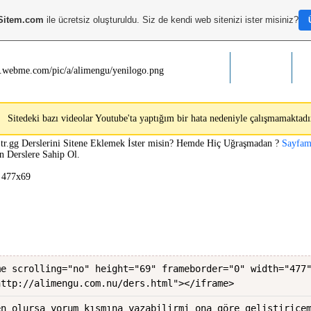
Sitem.com
ile ücretsiz oluşturuldu. Siz de kendi web sitenizi ister misiniz?
Anasayfa
Hakkimda
Z
Sitedeki bazı videolar Youtube'ta yaptığım bir hata nedeniyle çalışmamaktadır
tr.gg Derslerini Sitene Eklemek İster misin? Hemde Hiç Uğraşmadan ?
Sayfam
n Derslere Sahip Ol.
 477x69
me scrolling="no" height="69" frameborder="0" width="477
http://alimengu.com.nu/ders.html"></iframe>
en olursa yorum kısmına yazabilirmi ona göre geliştirice