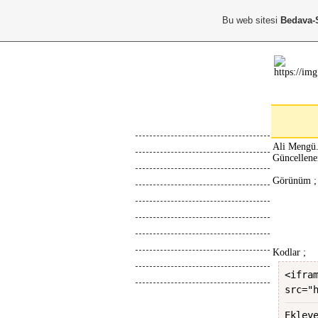
Bu web sitesi
Bedava-
Ana Menu
Anasayfa
Hakkimda
Ali Mengü.
Güncellene
Calismalarim
Kayıt Ol
Görünüm ;
Giris Yap
Abone Ol
Top Liste
Online İletisim
Kodlar ;
Z.Defteri
İletisim
<ifra
src="
Blog
Webmaster
Ekley