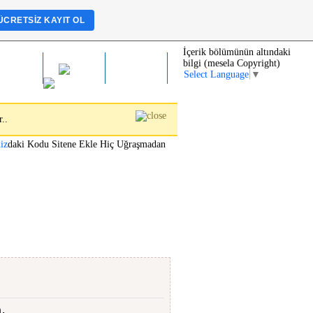
ÜCRETSIZ KAYIT OL
İçerik bölümünün altındaki
bilgi (mesela Copyright)
.Defteri
Iletisim
Web
Select Language
▼
..
iz
daki Kodu Sitene Ekle Hiç Uğraşmadan
"
m.