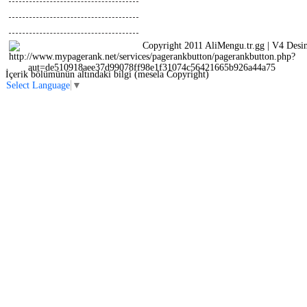
Tasarimlar
Anlatimlar
Copyright 2011 AliMengu.tr.gg | V4 Desi
İçerik bölümünün altındaki bilgi (mesela Copyright)
Select Language
▼