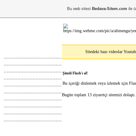
Bu web sitesi
Bedava-Sitem.com
ile ü
Ana Menu
Sitedeki bazı videolar Youtub
Anasayfa
Hakkimda
Calismalarim
Şimdi Flash'ı al!
Kayıt Ol
Giris Yap
Bu içeriği dinlemek veya izlemek için Fl
Abone Ol
Bugün toplam 13 ziyaretçi sitemizi dolaştı.
Top Liste
Online İletisim
Z.Defteri
İletisim
Blog
Webmaster