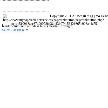
Tasarimlar
Anlatimlar
Copyright 2011 AliMengu.tr.gg | V4 Desi
İçerik bölümünün altındaki bilgi (mesela Copyright)
Select Language
▼