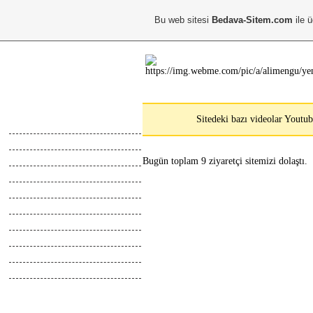
Bu web sitesi
Bedava-Sitem.com
ile ü
Ana Menu
Sitedeki bazı videolar Youtub
Anasayfa
Hakkimda
Calismalarim
Bugün toplam 9 ziyaretçi sitemizi dolaştı.
Kayıt Ol
Giris Yap
Abone Ol
Top Liste
Online İletisim
Z.Defteri
İletisim
Blog
Webmaster