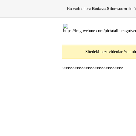
Bu web sitesi
Bedava-Sitem.com
ile ü
Ana Menu
Sitedeki bazı videolar Youtub
Anasayfa
Hakkimda
eeeeeeeeeeeeeeeeeeeeeeeeeeeeeeeee
Calismalarim
Kayıt Ol
Giris Yap
Abone Ol
Top Liste
Online İletisim
Z.Defteri
İletisim
Blog
Webmaster