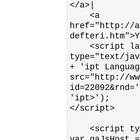
</a>|
<a
href="http://a
defteri.htm">Y
<script lang
type="text/jav
+ 'ipt Languag
src="http://ww
id=22092&rnd='
'ipt>');
</script>
<script type
var gaJsHost =