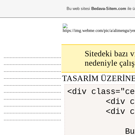
Bu web sitesi
Bedava-Sitem.com
ile ü
Ana Menu
Sitedeki bazı v
Anasayfa
nedeniyle çalı
Hakkimda
Calismalarim
Kayıt Ol
TASARİM ÜZERİN
Giris Yap
Abone Ol
<div class="ce
Top Liste
<div class
Online İletisim
Z.Defteri
<div class
İletisim
Blog
Bu Servis 
Webmaster