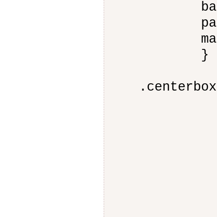
backgroun
padding
margin
}
.centerb
width:
margin-
margin-
color:
font-s
font-fam