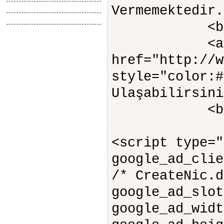
Tasarimlar
Vermemektedir.
Anlatimlar
<br 
<a
href="http://w
style="color:#
Ulaşabilirsini
<br 
<script type="
google_ad_clie
/* CreateNic.d
google_ad_slot
google_ad_widt