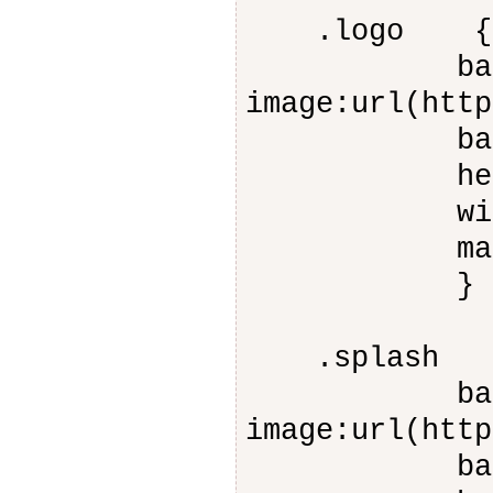
.logo {
backgr
image:url(http
backgroun
height:
width:1
margin-t
}
.splash
backgr
image:url(http
backgroun