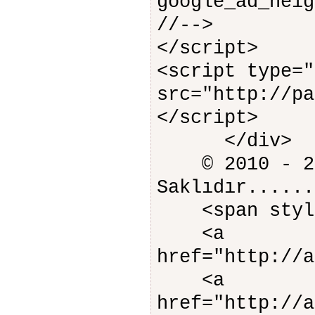
google_ad_heig
//-->
</script>
<script type="
src="http://pa
</script>
</div>
© 2010 - 201
Saklıdır...
<span style=
<a
href="http://a
<a
href="http://a