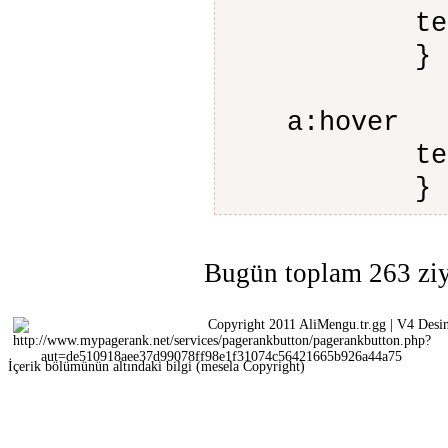
text-dec
a:hover
text-deco
}
Bugün toplam 263 ziya
Copyright 2011 AliMengu.tr.gg | V4 Desi
İçerik bölümünün altındaki bilgi (mesela Copyright)