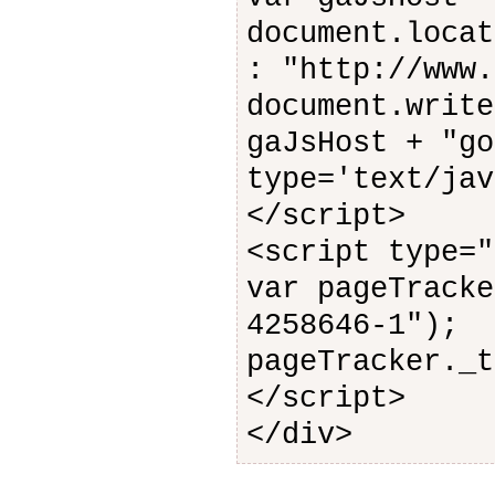
document.locat
: "http://www.
document.write
gaJsHost + "go
type='text/jav
</script>
<script type="
var pageTracke
4258646-1");
pageTracker._t
</script>
</div>