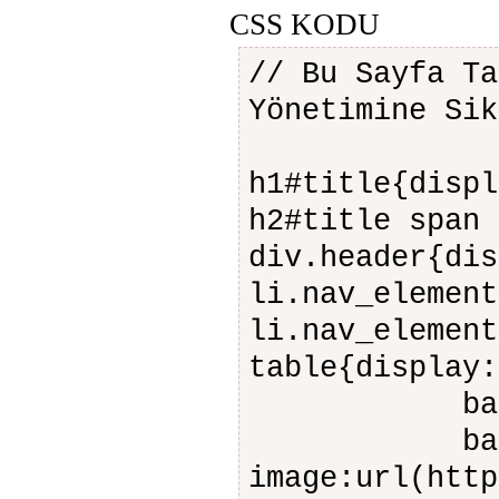
CSS KODU
// Bu Sayfa Ta
Yönetimine Sik
h1#title{displ
h2#title span 
div.header{dis
li.nav_element
li.nav_element
table{displ
backgroun
backgr
image:url(http