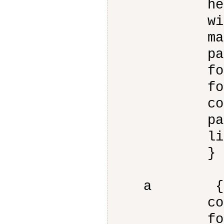
height:
width:4
margin-
padding-
font-fami
font-si
color:#
padding-
line-hei
}
a {
color:#
font-wei